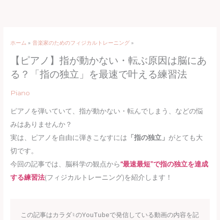
内
容
を
ホーム
音楽家のためのフィジカルトレーニング
ス
【ピアノ】指が動かない・転ぶ原因は脳にあ
キ
ッ
る？「指の独立」を最速で叶える練習法
プ
Piano
ピアノを弾いていて、指が動かない・転んでしまう、などの悩
みはありませんか？
実は、ピアノを自由に弾きこなすには
「指の独立」
がとても大
切です。
今回の記事では、脳科学の観点から
“最速最短”で指の独立を達成
する練習法
(フィジカルトレーニング)を紹介します！
この記事はカラダ♮のYouTubeで発信している動画の内容を記