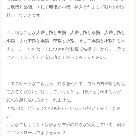
に
親指と薬指
、そして
親指と小指
、押さえたままで残りの指を
動かしていきます。
５．同じことが
人差し指と中指
、
人差し指と薬指
、
人差し指と
小指
、また
中指と薬指
、
中指と小指
、そして
薬指と小指
にも言
えます。一つのセットにつき10秒程度で結構ですから、リラッ
クスしてゆっくりと楽に構えてやってみてください。
全てのセットができたら、動きをやめて、自分の右手指を感じ
てみてください。何もしていなくとも、軽い感じがするなど、
変化を感じ取れるかもしれません。
それでは、ピアノでいつも弾いている曲を弾いてみてくださ
い。
いかがでしょうか？普段より右手の動きが安定していて、簡単
にコントロールできませんか？