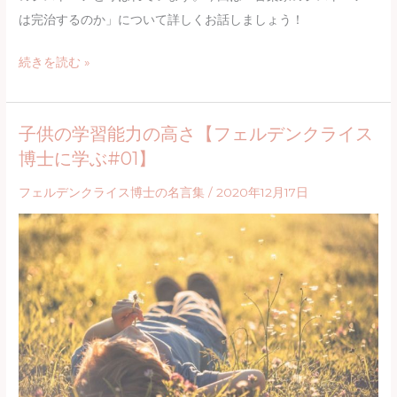
ス・
は完治するのか」について詳しくお話しましょう！
メ
ソ
音
続きを読む »
ッ
楽
ド
家
と
子供の学習能力の高さ【フェルデンクライス
の
は？
博士に学ぶ#01】
ジ
音
ス
フェルデンクライス博士の名言集
/
2020年12月17日
楽
ト
家
ニ
が
ア
知
は
る
完
べ
治
き
す
「脳
る
と
の