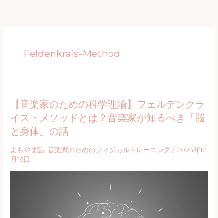
内
容
を
ス
Feldenkrais-Method
キ
ッ
プ
【音楽家のための科学理論】フェルデンクラ
イス・メソッドとは？音楽家が知るべき「脳
と身体」の話
よもやま話
,
音楽家のためのフィジカルトレーニング
/
2024年12
月16日