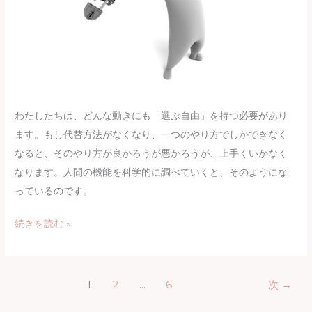
ラ
イ
ス
博
士
の
わたしたちは、どんな動きにも「選ぶ自由」を持つ必要があり
言
ます。もし代替方法がなくなり、一つのやり方でしかできなく
っ
なると、そのやり方が良かろうが悪かろうが、上手くいかなく
た
なります。人間の機能を科学的に調べていくと、そのようにな
こ
っているのです。
と】
vol.8
続きを読む »
“正
解
か
1
2
…
6
次
→
ど