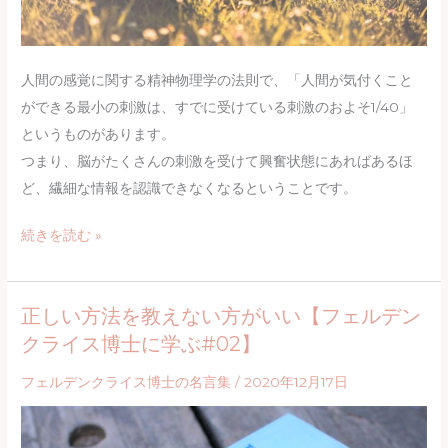
身
か？
体」
15
の
人間の感覚に関する精神物理学の法則で、「人間が気付くこと
年
話
ができる最小の刺激は、すでに受けている刺激のおよそ1/40」
の
というものがあります。
リ
つまり、脳がたくさんの刺激を受けて興奮状態にあればあるほ
ハ
ど、繊細な情報を認識できなくなるということです。
ビ
リ
子
続きを読む »
か
供
ら
の
分
正しい方法を教えない方がいい【フェルデン
学
か
クライス博士に学ぶ#02】
習
っ
能
た
フェルデンクライス博士の名言集
/
2020年12月17日
力
真
の
実！