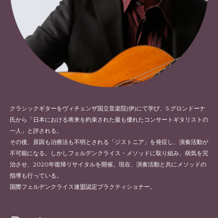
ス
博
士
の
言
っ
た
こ
クラシックギターをヴィチェンザ国立音楽院(伊)にて学び、S.グロンドーナ
と】
氏から「日本における将来を約束された最も優れたコンサートギタリストの
一人」と評される。
その後、原因も治療法も不明とされる「ジストニア」を発症し、演奏活動が
不可能になる。しかしフェルデンクライス・メソッドに取り組み、病気を完
治させ、2020年復帰リサイタルを開催。現在、演奏活動と共にメソッドの
指導も行っている。
国際フェルデンクライス連盟認定プラクティショナー。