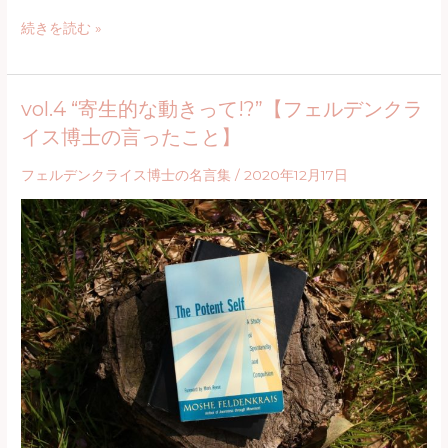
ラ
安
続きを読む »
イ
定
ス
を
博
vol.4 “寄生的な動きって!?”【フェルデンクラ
求
士
イス博士の言ったこと】
め
に
る
学
フェルデンクライス博士の名言集
/
2020年12月17日
と
ぶ
不
#02】
安
定
に
な
る
【フ
ェ
ル