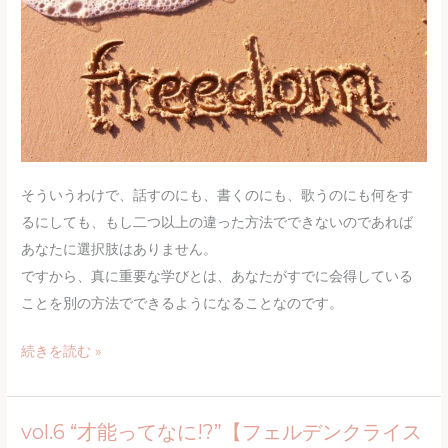
ェ
ル
デ
ン
ク
ラ
イ
ス
そういうわけで、話すのにも、書くのにも、歌うのにも何をす
博
るにしても、もし二つ以上の違った方法でできないのであれば
士
あなたに選択肢はありません。
の
ですから、真に重要な学びとは、あなたがすでに会得している
言
ことを別の方法でできるようになることなのです。
っ
vol.5
続きを読む »
た
“他
こ
の
と】
vol.6 “才能ってなに!?”【フェルデンクライス
方