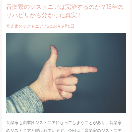
音楽家のジストニアは完治するのか？15年の
の
リハビリから分かった真実！
た
め
音楽家のジストニア
/
2024年9月5日
の
科
学
理
論】
フ
ェ
ル
デ
ン
ク
ラ
音楽家も職業性ジストニアになってしまうことがあり、音楽家
イ
のジストニアと呼ばれています。今回は「音楽家のジストニア