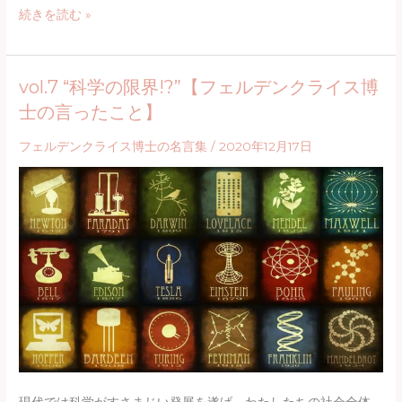
vol.6
続きを読む »
っ
“才
た
能
こ
vol.7 “科学の限界!?”【フェルデンクライス博
っ
と】
士の言ったこと】
て
な
フェルデンクライス博士の名言集
/
2020年12月17日
に!?”【フ
ェ
ル
デ
ン
ク
ラ
イ
ス
博
士