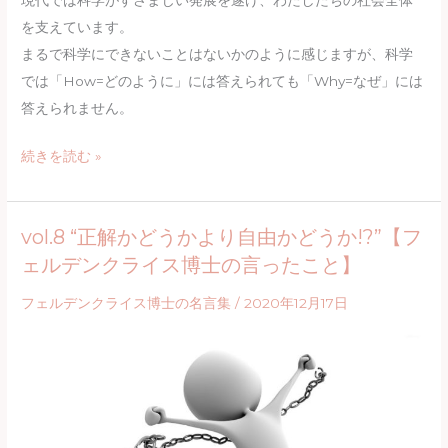
現代では科学がすさまじい発展を遂げ、わたしたちの社会全体
の
を支えています。
言
まるで科学にできないことはないかのように感じますが、科学
っ
では「How=どのように」には答えられても「Why=なぜ」には
た
答えられません。
こ
vol.7
続きを読む »
と】
“科
学
vol.8 “正解かどうかより自由かどうか!?”【フ
の
ェルデンクライス博士の言ったこと】
限
界!?”【フ
フェルデンクライス博士の名言集
/
2020年12月17日
ェ
ル
デ
ン
ク